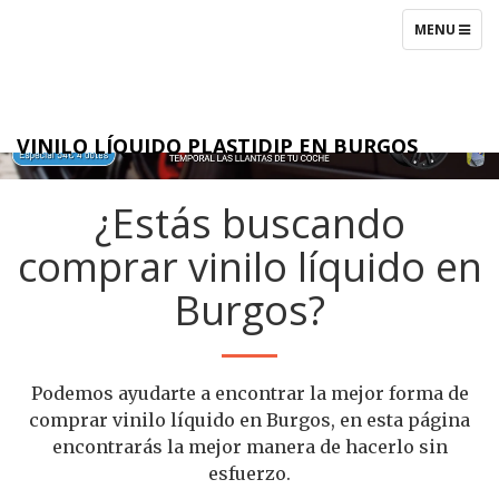
Ir
Men
TOGGLE
MENU
al
NAVIGATIO
contenido
prin
VINILO LÍQUIDO PLASTIDIP EN BURGOS
¿Estás buscando
comprar vinilo líquido en
Burgos?
Podemos ayudarte a encontrar la mejor forma de
comprar vinilo líquido en Burgos, en esta página
encontrarás la mejor manera de hacerlo sin
esfuerzo.