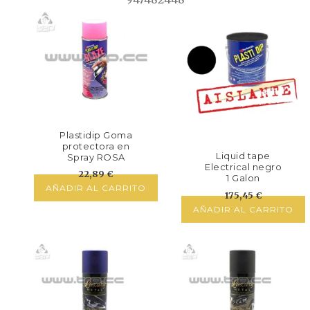
Plastidip Goma
protectora en
Liquid tape
Spray ROSA
Electrical negro
FLUOR mate
22,89
€
1 Galon
AÑADIR AL CARRITO
(3Kg/3.78L)
175,45
€
AÑADIR AL CARRITO