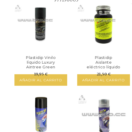
Plastidip Vinilo
Plastidip
líquido Luxury
Aislante
Aintree Green
eléctrico líquido
Metallic
(Electrical)
19,95
€
21,50
€
Negro
AÑADIR AL CARRITO
AÑADIR AL CARRITO