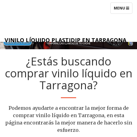
Ir
Men
TOGGLE
MENU
al
NAVIGATIO
contenido
prin
VINILO LÍQUIDO PLASTIDIP EN TARRAGONA
¿Estás buscando
comprar vinilo líquido en
Tarragona?
Podemos ayudarte a encontrar la mejor forma de
comprar vinilo líquido en Tarragona, en esta
página encontrarás la mejor manera de hacerlo sin
esfuerzo.