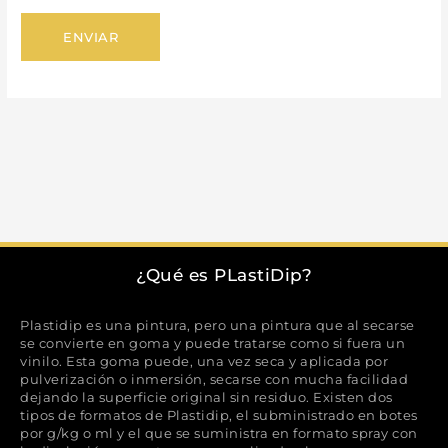
¿Qué es PLastiDip?
Plastidip es una pintura, pero una pintura que al secarse
se convierte en goma y puede tratarse como si fuera un
vinilo. Esta goma puede, una vez seca y aplicada por
pulverización o inmersión, secarse con mucha facilidad
dejando la superficie original sin residuo. Existen dos
tipos de formatos de Plastidip, el subministrado en botes
por g/kg o ml y el que se suministra en formato spray con