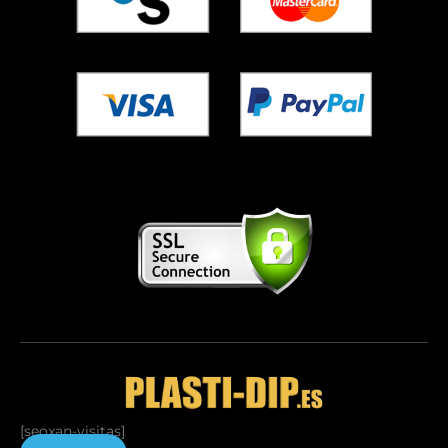
[seoxan-visitas]