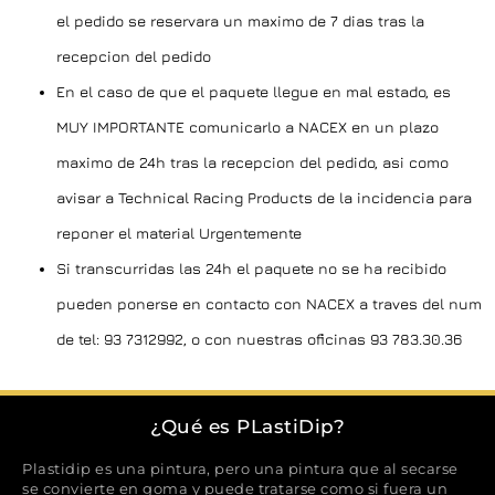
el pedido se reservara un maximo de 7 dias tras la
recepcion del pedido
En el caso de que el paquete llegue en mal estado, es
MUY IMPORTANTE comunicarlo a NACEX en un plazo
maximo de 24h tras la recepcion del pedido, asi como
avisar a Technical Racing Products de la incidencia para
reponer el material Urgentemente
Si transcurridas las 24h el paquete no se ha recibido
pueden ponerse en contacto con NACEX a traves del num
de tel: 93 7312992, o con nuestras oficinas 93 783.30.36
¿Qué es PLastiDip?
Plastidip es una pintura, pero una pintura que al secarse
se convierte en goma y puede tratarse como si fuera un