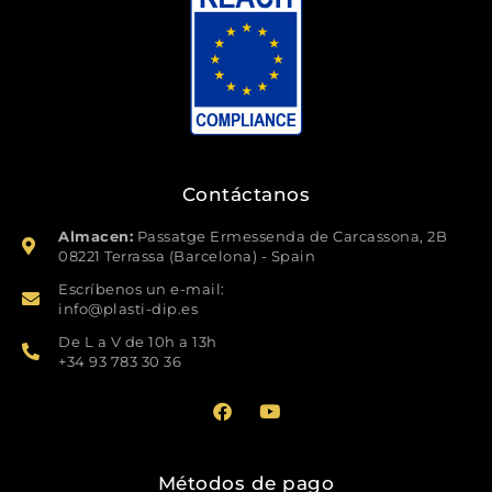
Contáctanos
Almacen:
Passatge Ermessenda de Carcassona, 2B
08221 Terrassa (Barcelona) - Spain
Escríbenos un e-mail:
info@plasti-dip.es​
De L a V de 10h a 13h
+34 93 783 30 36​
F
Y
a
o
c
u
e
t
b
u
Métodos de pago