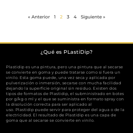
« Anterior
1
2
3
4
Siguiente »
¿Qué es PLastiDip?
Plastidip es una pintura, pero una pintura que al secarse
se convierte en goma y puede tratarse como si fuera un
vinilo. Esta goma puede, una vez seca y aplicada por
pulverización o inmersión, secarse con mucha facilidad
dejando la superficie original sin residuo. Existen dos
tipos de formatos de Plastidip, el subministrado en botes
por g/kg o ml y el que se suministra en formato spray con
la disolución correcta para ser aplicado al
uso. Plastidip puede servir para proteger del agua o de la
electricidad. El resultado de Plastidip es una capa de
goma que al secarse se convierte en vinilo.