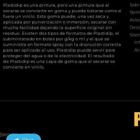
Sobr
Plastidip es una pintura, pero una pintura que al
secarse se convierte en goma y puede tratarse como si
Térm
fuera un vinilo. Esta goma puede, una vez seca y
Avis
aplicada por pulverización o inmersión, secarse con
Devo
mucha facilidad dejando la superficie original sin
residuo. Existen dos tipos de formatos de Plastidip, el
Sit
subministrado en botes por g/kg o ml y el que se
In
suministra en formato spray con la disolución correcta
Av
para ser aplicado al uso. Plastidip puede servir para
proteger del agua o de la electricidad. El resultado
de Plastidip es una capa de goma que al secarse se
convierte en vinilo.
[seoxan-visitas]
Chat