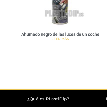
Ahumado negro de las luces de un coche
LEER MÁS
¿Qué es PLastiDip?