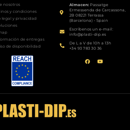
e nosotros
Almacen:
Passatge
Ermessenda de Carcassona,
inos y condiciones
2B 08221 Terrassa
o legal y privacidad
(Barcelona) - Spain
luciones
Escríbenos un e-mail:
emap
info@plasti-dip.es​
formación de entregas
De L a V de 10h a 13h
iso de disponibilidad
+34 93 783 30 36​
F
Y
a
o
c
u
e
t
b
u
o
b
o
e
k